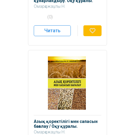
құнарландыру. Оқу құралы.
Омарқожаұлы Н.
Омарқожаева Ә.
(0)
Қожебаев Б.
Исмаилова А.
Читать
Азық қоректілігі мен сапасын
бағалау / Оқу құралы.
Омарқожаұлы Н.