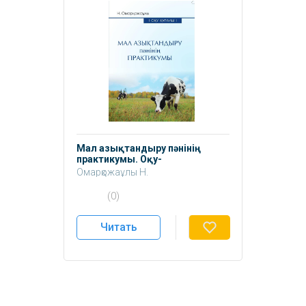
Мал азықтандыру пәнінің
практикумы. Оқу-
әдістемелікқұралы
Омарқожаұлы Н.
(0)
Читать