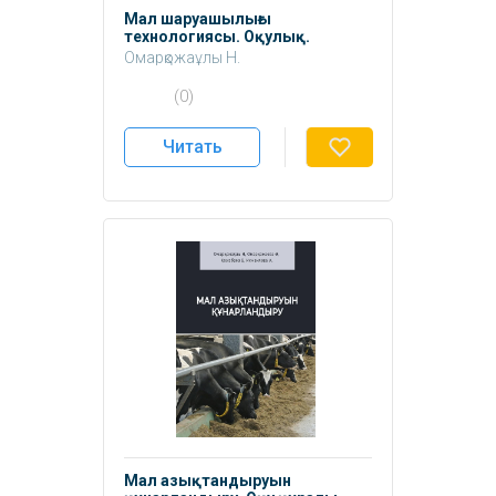
Мал шаруашылығы
технологиясы. Оқулық.
Омарқожаұлы Н.
(0)
Читать
Мал азықтандыруын