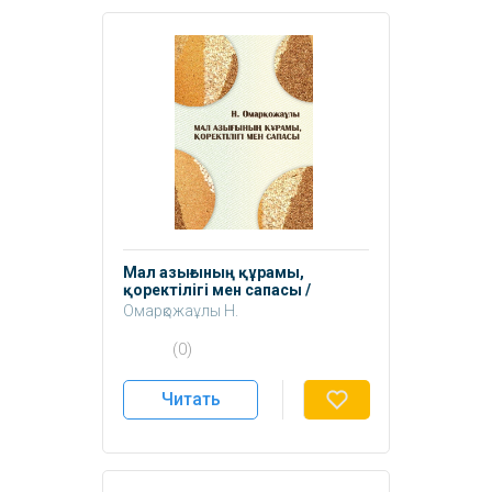
Мал азығының құрамы,
қоректілігі мен сапасы /
Оқуқұралы.
Омарқожаұлы Н.
(0)
Читать