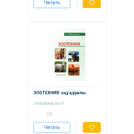
Титанов Ж.
Читать
ЗООТЕХНИЯ: оқу құралы.
Омарқожаұлы Н.
(0)
Читать