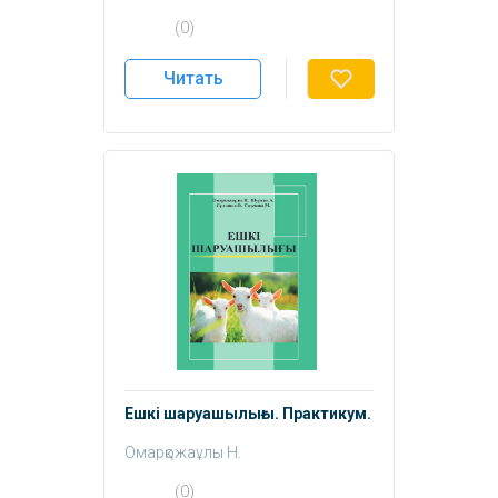
Амантай С.
(0)
Читать
Ешкі шаруашылығы. Практикум.
Омарқожаұлы Н.
Шуркин А.
(0)