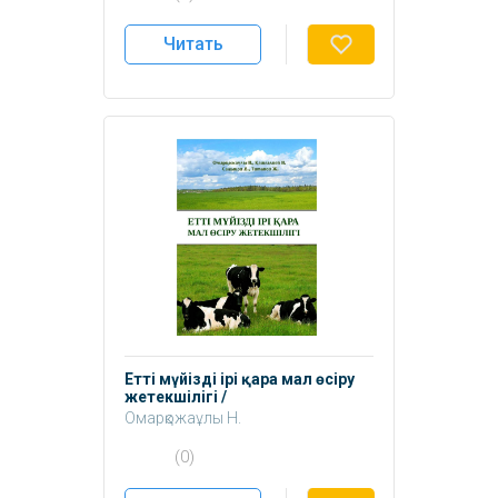
Сұлтанов Ө.
Саденова М.
Читать
Етті мүйізді ірі қара мал өсіру
жетекшілігі /
анықтамалыққұрал.
Омарқожаұлы Н.
Қажғалиев Н.
(0)
Салықов Д.