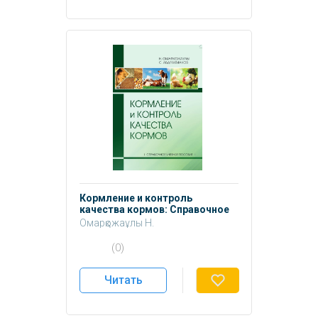
Кормление и контроль
качества кормов: Справочное
учебноепособие.
Омарқожаұлы Н.
(0)
Читать