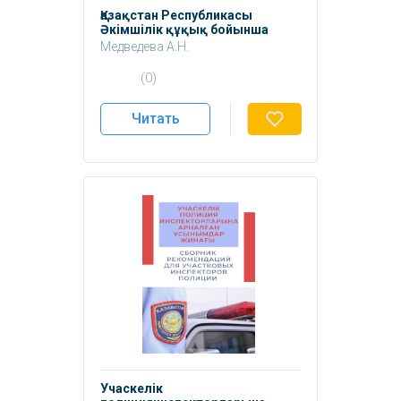
Қазақстан Республикасы
Әкімшілік құқық бойынша
тапсырма жинағы.
Медведева А.Н.
Сагалиева А.М.
(0)
Читать
Учаскелік