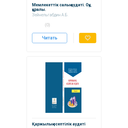
Мемлекеттік салық аудиті. Оқу
құралы.
Зейнельгабдин А.Б.
Сембиева Л.М.
(0)
Бекболсынова А.С. Серикова М.А.
Жахметова А.К
Читать
Қаржылық есептілік аудиті