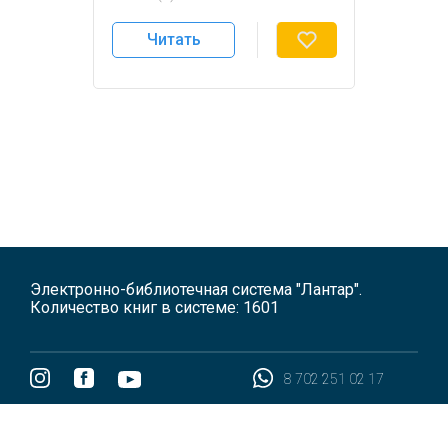
Бейсенова Л.З.
Бекболсынова А.С.
Читать
Нурумов А.А.
Электронно-библиотечная система "Лантар".
Количество книг в системе: 1601
8 702 251 02 17
Все права защищены 2026