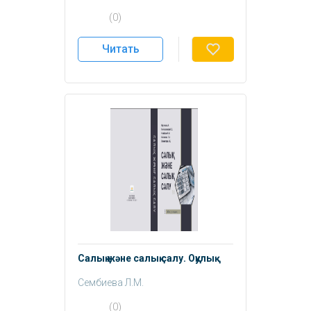
Бейсенова Л.З.
(0)
Бекболсынова А.С.
Читать
Салық және салық салу. Оқулық.
Сембиева Л.М.
Жахметова А.К
(0)