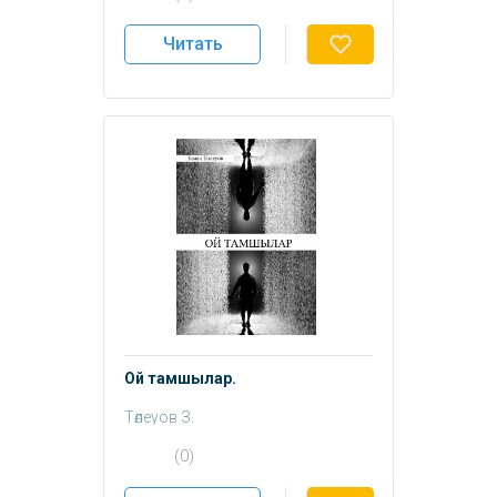
Читать
Ой тамшылар.
Төлеуов З.
(0)