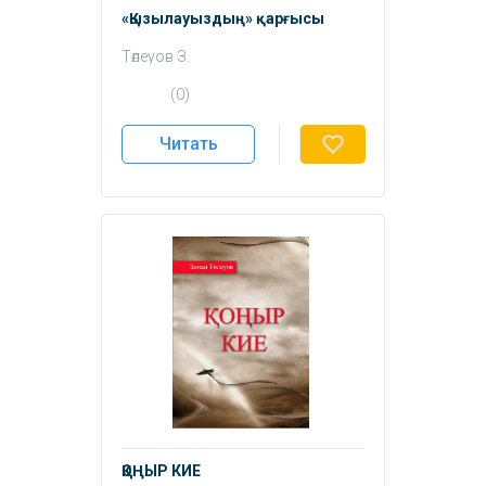
«Қызылауыздың» қарғысы
Төлеуов З.
(0)
Читать
ҚОҢЫР КИЕ