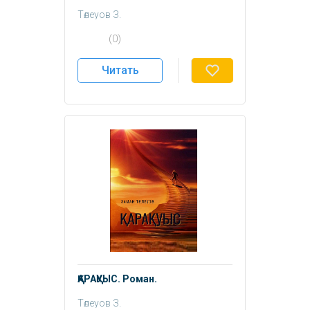
Төлеуов З.
(0)
Читать
ҚАРАҚУЫС. Роман.
Төлеуов З.