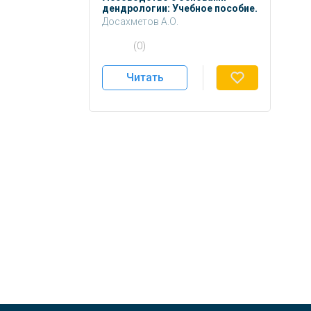
дендрологии: Учебное пособие.
Досахметов А.О.
Токтасынова Ф.А.
(0)
Жилкибаева Э.С.
Орайханова А.А.
Читать