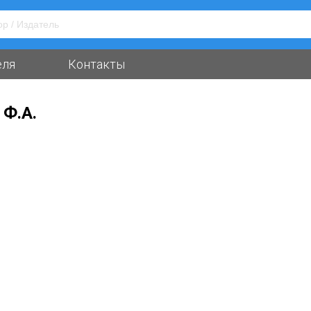
еля
Контакты
 Ф.А.