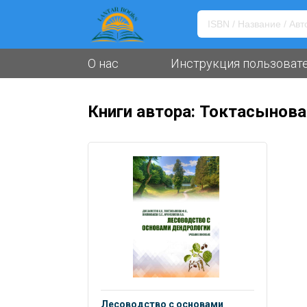
О нас
Инструкция пользоват
Книги автора: Токтасынова
Лесоводство с основами