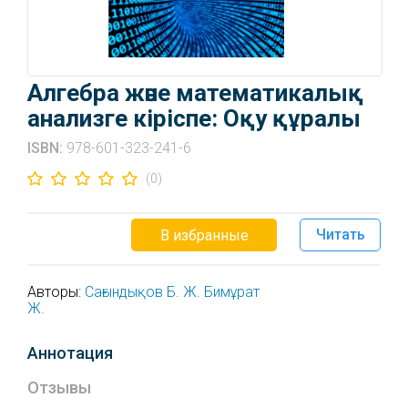
Алгебра және математикалық
анализге кіріспе: Оқу құралы
ISBN:
978-601-323-241-6
(0)
Читать
В избранные
Авторы:
Сағындықов Б. Ж.
Бимұрат
Ж.
Аннотация
Отзывы