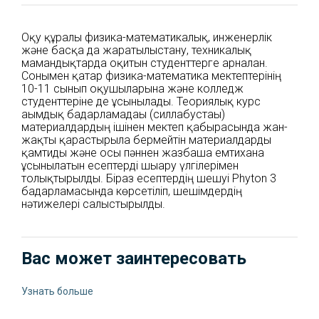
Оқу құралы физика-математикалық, инженерлік
және басқа да жаратылыстану, техникалық
мамандықтарда оқитын студенттерге арналған.
Сонымен қатар физика-математика мектептерінің
10-11 сынып оқушыларына және колледж
студенттеріне де ұсынылады. Теориялық курс
ағымдық бағдарламадағы (силлабустағы)
материалдардың ішінен мектеп қабырғасында жан-
жақты қарастырыла бермейтін материалдарды
қамтиды және осы пәннен жазбаша емтиханға
ұсынылатын есептерді шығару үлгілерімен
толықтырылды. Біраз есептердің шешуі Phyton 3
бағдарламасында көрсетіліп, шешімдердің
нәтижелері салыстырылды.
Вас может заинтересовать
Узнать больше