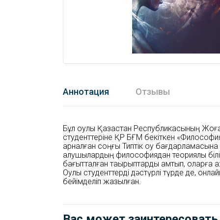
Аннотация
Отзывы
Бұл оқулық Қазақстан Республикасының Жо
студенттеріне ҚР БҒМ бекіткен «Философия
арналған соңғы Типтік оқу бағдарламасына с
алушылардың философиядан теориялық білі
бағытталған тақырыптарды қамтып, оларға қ
Оқулық студенттерді дәстүрлі түрде де, онл
бейімделіп жазылған.
Вас может заинтересовать