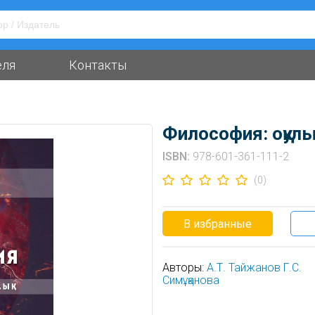
еля
Контакты
Философия: оқулық
ISBN:
978-601-361-111-2
(0)
В избранные
Авторы:
А.Т. Тайжанов
Г.С.
Симұқанова