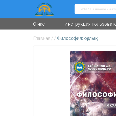
О нас
Инструкция пользоват
Главная
/
/
Философия: оқулық.