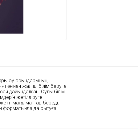
ғары оқу орындарының
» пәнінен жалпы білім беруге
ай дайындалған. Оқулық білім
мдерін жетілдіруге
ажетті мағұлматтар береді.
айн форматында да оқытуға