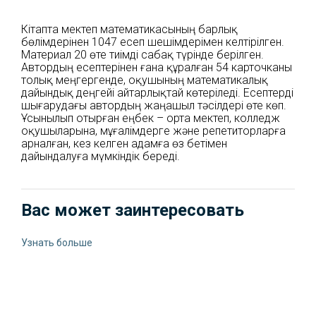
Кітапта мектеп математикасының барлық
бөлімдерінен 1047 есеп шешімдерімен келтірілген.
Материал 20 өте тиімді сабақ түрінде берілген.
Автордың есептерінен ғана құралған 54 карточканы
толық меңгергенде, оқушының математикалық
дайындық деңгейі айтарлықтай көтеріледі. Есептерді
шығарудағы автордың жаңашыл тәсілдері өте көп.
Ұсынылып отырған еңбек – орта мектеп, колледж
оқушыларына, мұғалімдерге және репетиторларға
арналған, кез келген адамға өз бетімен
дайындалуға мүмкіндік береді.
Вас может заинтересовать
Узнать больше