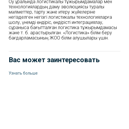
Оқу құралында логистикалық тұжырымдамалар мен
технологиялардың даму эволюциясы туралы
мәліметтер, тарту және итеру жүйелеріне
негізделген негізгі логистикалық технологияларға
шолу, үнемді өндіріс, өндірісті интеграциялау,
сұранысқа бағытталған логистика тұжырымдамасы
және т. б. қарастырылған. «Логистика» білім беру
бағдарламасының ЖОО білім алушылары үшін.
Вас может заинтересовать
Узнать больше