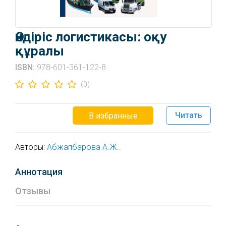
Өндіріс логистикасы: оқу
құралы
ISBN:
978-601-361-122-8
(0)
Читать
В избранные
Авторы:
Абжапбарова А.Ж..
Аннотация
Отзывы