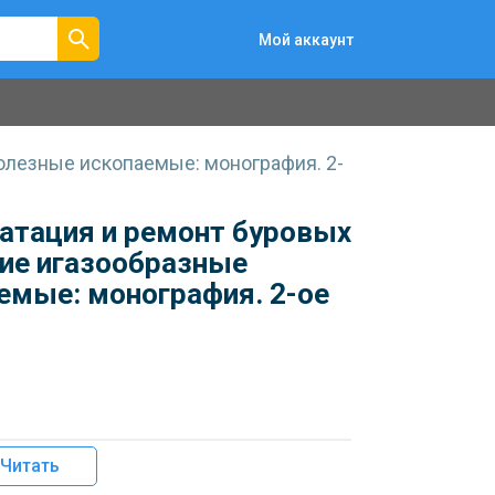
Мой аккаунт
олезные ископаемые: монография. 2-
уатация и ремонт буровых
ие игазообразные
емые: монография. 2-ое
Читать