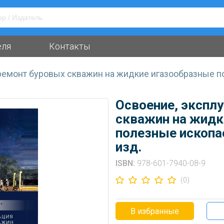
еля
Контакты
 ремонт буровых скважин на жидкие игазообразные п
Освоение, экспл
скважин на жидк
полезные ископа
изд.
ISBN:
978-601-7940-08-9
(0)
В избранные