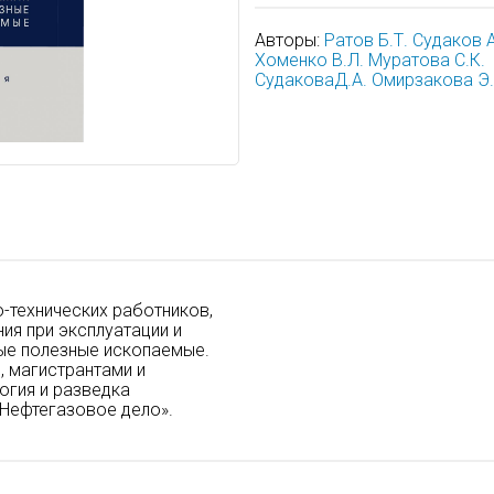
Авторы:
Ратов Б.Т.
Судаков А
Хоменко В.Л.
Муратова С.К.
СудаковаД.А.
Омирзакова Э
-технических работников,
ия при эксплуатации и
ые полезные ископаемые.
, магистрантами и
огия и разведка
Нефтегазовое дело».