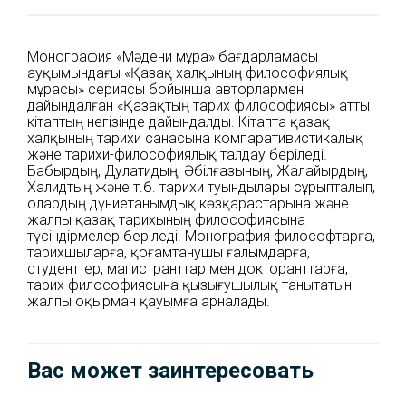
Монография «Мәдени мұра» бағдарламасы
ауқымындағы «Қазақ халқының философиялық
мұрасы» сериясы бойынша авторлармен
дайындалған «Қазақтың тарих философиясы» атты
кітаптың негізінде дайындалды. Кітапта қазақ
халқының тарихи санасына компаративистикалық
және тарихи-философиялық талдау беріледі.
Бабырдың, Дулатидың, Әбілғазының, Жалайырдың,
Халидтың және т.б. тарихи туындылары сұрыпталып,
олардың дүниетанымдық көзқарастарына және
жалпы қазақ тарихының философиясына
түсіндірмелер беріледі. Монография философтарға,
тарихшыларға, қоғамтанушы ғалымдарға,
студенттер, магистранттар мен докторанттарға,
тарих философиясына қызығушылық танытатын
жалпы оқырман қауымға арналады.
Вас может заинтересовать