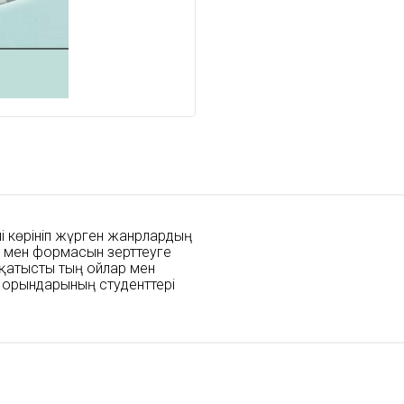
иі көрініп жүрген жанрлардың
ы мен формасын зерттеуге
е қатысты тың ойлар мен
у орындарының студенттері