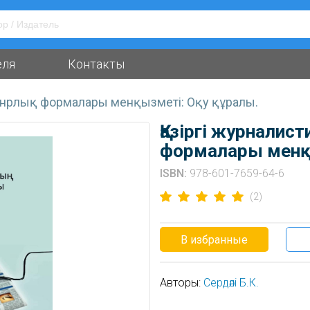
еля
Контакты
жанрлық формалары менқызметі: Оқу құралы.
Қазіргі журнали
формалары менқ
ISBN:
978-601-7659-64-6
(2)
В избранные
Авторы:
Сердәлi Б.К.