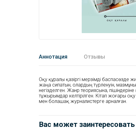
Аннотация
Отзывы
Оқу құралы қазіргі мерзімді баспасөзде ж
жаңа сипатын, олардың түрленуін, мазмұн
негізделген. Жанр теориясына, пішіндерін
тұжырымдар келтірілген. Кітап жоғары оқ
мен болашақ журналистерге арналған.
Вас может заинтересовать