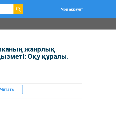
Мой аккаунт
стиканың жанрлық
ызметі: Оқу құралы.
Читать