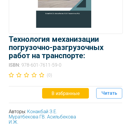
Технология механизации
погрузочно-разгрузочных
работ на транспорте:
ISBN:
978-601-7611-59-0
(0)
Читать
В избранные
Авторы:
Конакбай З.Е.
Муратбекова ГВ.
Асильбекова
И.Ж.