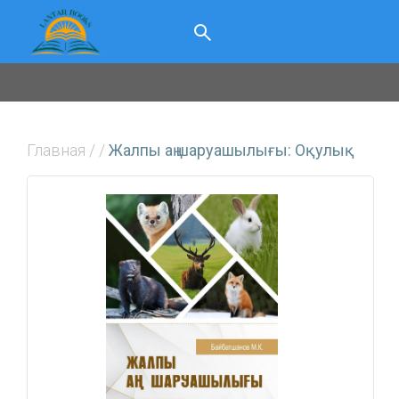
Главная
/
/
Жалпы аң шаруашылығы: Оқулық