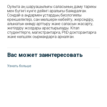
Оқулықта аң шаруашылығы саласының даму тарихы
мен бүгінгі күнге дейінгі аралығы баяндалған.
Сондай-ақ аңдармен құстардың биологиялық
ерекшеліктері, сан мөлшерін көбейту, жерсіндіру,
алынатын өнімді арттыру және сапасын жақсарту,
жетілдіру жолдары қарастырылады. Кітап
студенттерге, магистрантарға, PhD-докторантарға
және көпшілік оқырмандарға арналған.
Вас может заинтересовать
Узнать больше