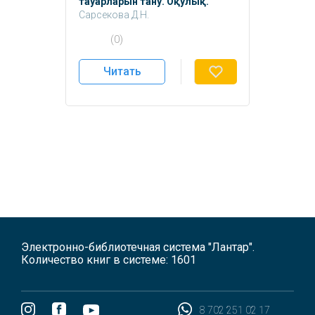
тауарларын тану. Оқулық.
Сарсекова Д.Н.
Каспакбаев Е.М.
(0)
Кентбаева Б.А.
Абжанов Т.С.
Читать
Электронно-библиотечная система "Лантар".
Количество книг в системе: 1601
8 702 251 02 17