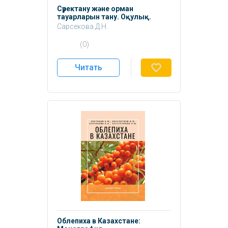
Сүректану және орман
тауарларын тану. Оқулық.
Сарсекова Д.Н.
Каспакбаев Е.М.
(0)
Кентбаева Б.А.
Абжанов Т.С.
Читать
Облепиха в Казахстане: