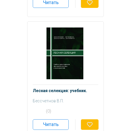
Читать
Лесная селекция: учебник.
Бессчетнов В.П.
Кентбаев Е.Ж.
(0)
Бессчетнова Н.Н.
Кентбаева Б.А.
Читать