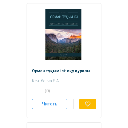
Орман тұқым ісі: оқу құралы.
Кентбаева Б.А.
Кентбаев Е.Ж.
(0)
Читать