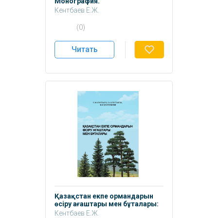
Монография.
Кентбаев Е.Ж.
Бессчетнов В.П.
(0)
Кентбаева Б.А.
Бессчетнова Н.Н.
Читать
Қазақстан екпе ормандарын
өсіру ағаштары мен бұталары:
Оқулық.
Кентбаев Е.Ж.