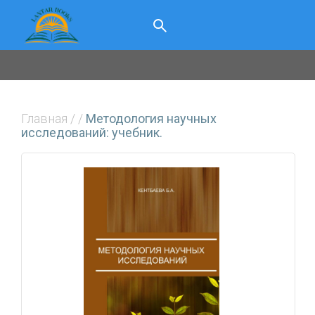
Главная
/
/
Методология научных
исследований: учебник.