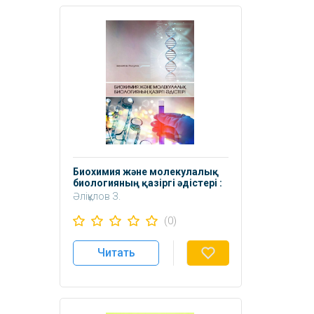
Биохимия жəне молекулалық
биологияның қазіргі əдістері :
Оқулық.
Əліқұлов З.
(0)
Читать