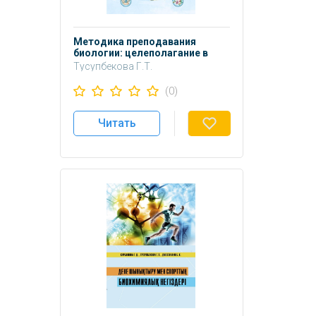
Методика преподавания
биологии: целеполагание в
обучении:Учебное пособие.
Тусупбекова Г.Т.
(0)
Читать