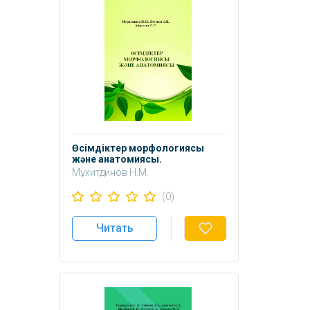
Өсімдіктер морфологиясы
және анатомиясы.
Мұхитдинов Н.М.
Бегенов Ә.Б.
(0)
Айдосова С.С.
Читать