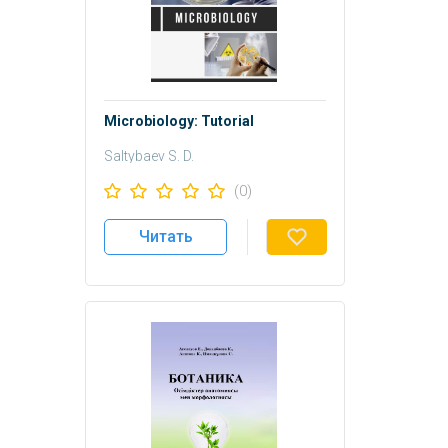
Microbiology: Tutoriаl
Sаltybаev S. D.
(0)
Читать