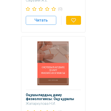
Сафуани Ж.Е.
Муканова К.А.
(0)
Бектурганова А.А.
Читать
Оқушылардың даму
физиологиясы: Оқу құралы
Жапаркулова Н.И.
Мурзахметова М.К.