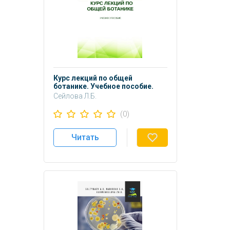
Курс лекций по общей
ботанике. Учебное пособие.
Сейлова Л.Б.
Иманкулова С.К.
(0)
Тапалова О.Б.
Читать