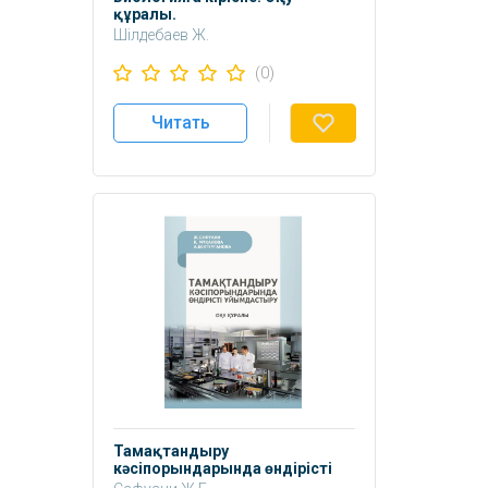
құралы.
Шілдебаев Ж.
ЕрмекбаеваА.
(0)
Читать
Тамақтандыру
кəсіпорындарында өндірісті
ұйымдастыру: Оқу құралы