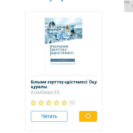
по
Ғылыми зерттеу әдістемесі: Оқу
құралы.
Асембаева Э.К.
(0)
Читать