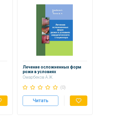
Лечение осложненных форм
рожи в условиях
хирургического стационара:
Омарбеков А.Ж.
учебное пособие.
.
Осипов Д.П.
(0)
Читать